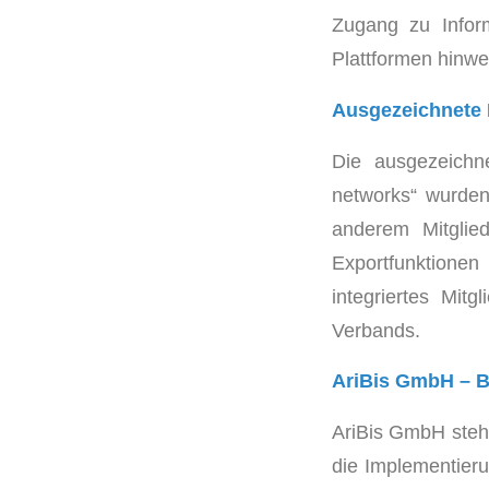
Zugang zu Inform
Plattformen hinwe
Ausgezeichnete B
Die ausgezeichn
networks“ wurde
anderem Mitglie
Exportfunktionen
integriertes Mitg
Verbands.
AriBis GmbH – Be
AriBis GmbH steht
die Implementieru