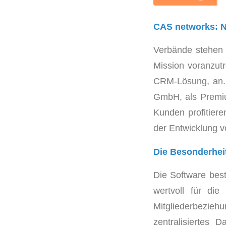
CAS networks: N
Verbände stehen of
Mission voranzutr
CRM-Lösung, an. S
GmbH, als Premiu
Kunden profitier
der Entwicklung v
Die Besonderhei
Die Software best
wertvoll für die
Mitgliederbezie
zentralisiertes 