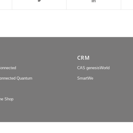
CRM
onnected
CAS genesisWorld
connected Quantum
SmartWe
ne Shop