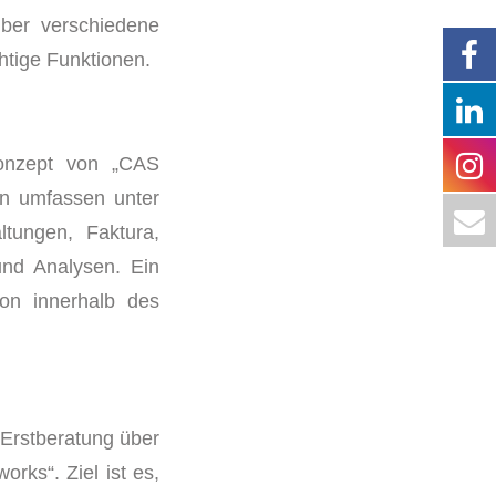
über verschiedene
htige Funktionen.
konzept von „CAS
n umfassen unter
tungen, Faktura,
und Analysen. Ein
tion innerhalb des
 Erstberatung über
rks“. Ziel ist es,